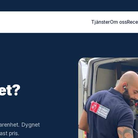
Tjänster
Om oss
Rece
et?
farenhet. Dygnet
ast pris.