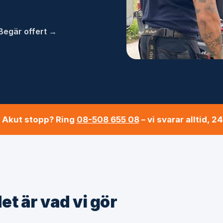
Begär offert →
 Akut stopp? Ring
08-508 655 08
– vi svarar alltid, 2
et är vad vi gör