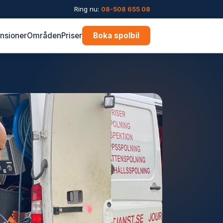
Ring nu:
08-508 655 08
nsioner
Områden
Priser
Boka spolbil