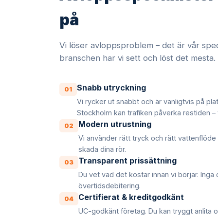
på
Vi löser avloppsproblem – det är vår speci
branschen har vi sett och löst det mesta.
Snabb utryckning
01
Vi rycker ut snabbt och är vanligtvis på pla
Stockholm kan trafiken påverka restiden – v
Modern utrustning
02
Vi använder rätt tryck och rätt vattenflöde 
skada dina rör.
Transparent prissättning
03
Du vet vad det kostar innan vi börjar. Inga 
övertidsdebitering.
Certifierat & kreditgodkänt
04
UC-godkänt företag. Du kan tryggt anlita 