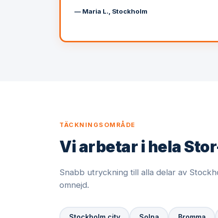
— Maria L., Stockholm
TÄCKNINGSOMRÅDE
Vi arbetar i hela St
Snabb utryckning till alla delar av Stoc
omnejd.
Stockholm city
Solna
Bromma