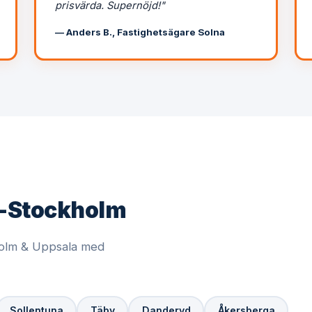
prisvärda. Supernöjd!"
— Anders B., Fastighetsägare Solna
or-Stockholm
kholm & Uppsala med
Sollentuna
Täby
Danderyd
Åkersberga