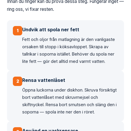
Innan du ringer kan du prova dessa steg. Fungerar inget —
ring oss, vi fixar resten.
Undvik att spola ner fett
1
Fett och oljor från matlagning är den vanligaste
orsaken till stopp i köksavloppet. Skrapa av
tallrikar i soporna istället. Behöver du spola ner
lite fett — gör det alltid med varmt vatten.
Rensa vattenlåset
2
Öppna luckorna under diskhon. Skruva försiktigt
bort vattenlåset med skruvmejsel och
skiftnyckel. Rensa bort smutsen och släng den i
soporna — spola inte ner den i röret.
Använd en vaskrensare