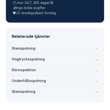
🕐
Jour 24/7, 365 dagar/år
💰
Inga dolda avgifter
🛡️
UC-kreditgodkänt företag
Relaterade tjänster
Stamspolning
→
Högtrycksspolning
→
Rörinspektion
→
Underhållsspolning
→
Stamspolning
→