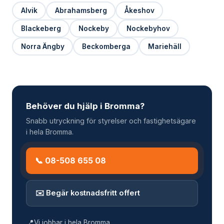
Alvik
Abrahamsberg
Åkeshov
Blackeberg
Nockeby
Nockebyhov
Norra Ängby
Beckomberga
Mariehäll
Behöver du hjälp i Bromma?
Snabb utryckning för styrelser och fastighetsägare
i hela Bromma.
📞 08-508 655 08
✉️ Begär kostnadsfritt offert
📍
Vi jobbar i hela Bromma