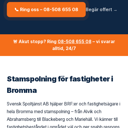
📞 Ring oss – 08-508 655 08
Begär offert →
🚨 Akut stopp? Ring
08-508 655 08
– vi svarar
alltid, 24/7
Stamspolning för fastigheter i
Bromma
Svensk Spoltjänst AB hjälper BRF:er och fastighetsägare i
hela Bromma med stamspolning – från Alvik och
Abrahamsberg till Blackeberg och Mariehäll. Vi känner till
fastighetsbeståndet i området väl och ger snabb respons