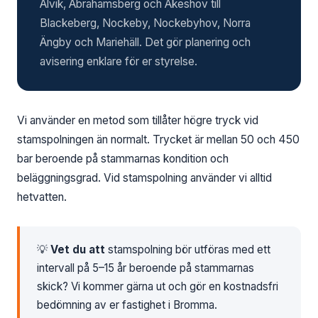
Alvik, Abrahamsberg och Åkeshov till
Blackeberg, Nockeby, Nockebyhov, Norra
Ängby och Mariehäll. Det gör planering och
avisering enklare för er styrelse.
Vi använder en metod som tillåter högre tryck vid
stamspolningen än normalt. Trycket är mellan 50 och 450
bar beroende på stammarnas kondition och
beläggningsgrad. Vid stamspolning använder vi alltid
hetvatten.
💡
Vet du att
stamspolning bör utföras med ett
intervall på 5–15 år beroende på stammarnas
skick? Vi kommer gärna ut och gör en kostnadsfri
bedömning av er fastighet i Bromma.