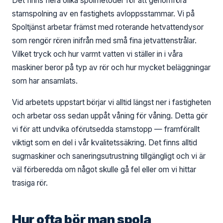
Det finns flera olika spolmetoder för att genomföra
stamspolning av en fastighets avloppsstammar. Vi på
Spoltjänst arbetar främst med roterande hetvattendysor
som rengör rören inifrån med små fina jetvattenstrålar.
Vilket tryck och hur varmt vatten vi ställer in i våra
maskiner beror på typ av rör och hur mycket beläggningar
som har ansamlats.
Vid arbetets uppstart börjar vi alltid längst ner i fastigheten
och arbetar oss sedan uppåt våning för våning. Detta gör
vi för att undvika oförutsedda stamstopp — framförallt
viktigt som en del i vår kvalitetssäkring. Det finns alltid
sugmaskiner och saneringsutrustning tillgängligt och vi är
väl förberedda om något skulle gå fel eller om vi hittar
trasiga rör.
Hur ofta bör man spola