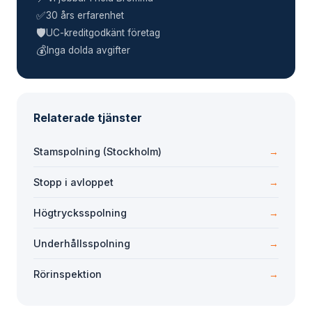
✅
30 års erfarenhet
🛡️
UC-kreditgodkänt företag
💰
Inga dolda avgifter
Relaterade tjänster
Stamspolning (Stockholm)
→
Stopp i avloppet
→
Högtrycksspolning
→
Underhållsspolning
→
Rörinspektion
→