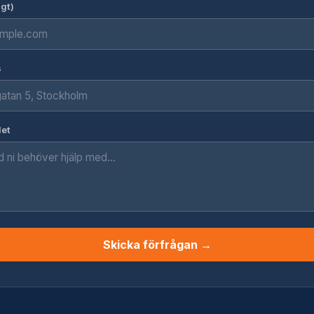
igt)
s
det
Skicka förfrågan →