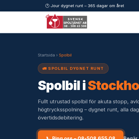
🕐 Jour dygnet runt – 365 dagar om året
Startsida
›
Spolbil
🚛 SPOLBIL DYGNET RUNT
Spolbil i
Stockh
Fullt utrustad spolbil för akuta stopp, a
högtrycksspolning – dygnet runt, alla daga
övertidsdebitering.
📞 Ring oss – 08-508 655 08
Begär 