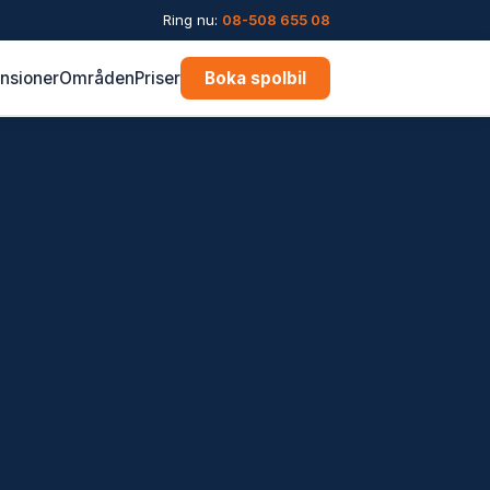
Ring nu:
08-508 655 08
nsioner
Områden
Priser
Boka spolbil