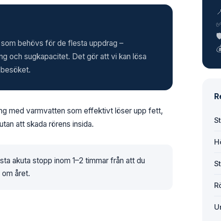

🛡
lt som behövs för de flesta uppdrag –

g och sugkapacitet. Det gör att vi kan lösa
 besöket.
R
ng med varmvatten som effektivt löser upp fett,
S
utan att skada rörens insida.
H
esta akuta stopp inom 1–2 timmar från att du
S
r om året.
R
U