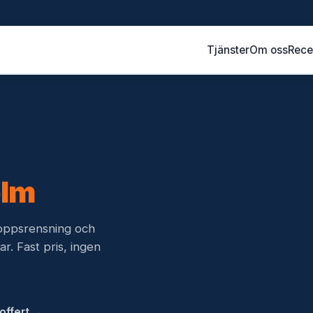
Tjänster
Om oss
Rece
olm
vloppsrensning och
r. Fast pris, ingen
offert →