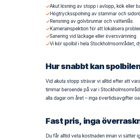
Akut lösning av stopp i avlopp, kök eller 
Högtrycksspolning av stammar och sidor
Rensning av golvbrunnar och vattenlås
Kamerainspektion för att lokalisera probl
Sanering vid läckage eller översvämning
Vi kör spolbil i hela Stockholmsområdet, d
Hur snabbt kan spolbil
Vid akuta stopp strävar vi alltid efter att va
timmar beroende på var i Stockholmsområdet 
alla dagar om året – inga övertidsavgifter oa
Fast pris, inga överrask
Du får alltid veta kostnaden innan vi sätter 