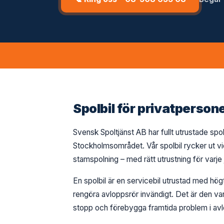
Spolbil för privatperson
Svensk Spoltjänst AB har fullt utrustade spol
Stockholmsområdet. Vår spolbil rycker ut v
stamspolning – med rätt utrustning för varje
En spolbil är en servicebil utrustad med hö
rengöra avloppsrör invändigt. Det är den va
stopp och förebygga framtida problem i av