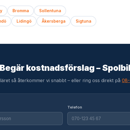
y
Bromma
Sollentuna
mdö
Lidingö
Åkersberga
Sigtuna
Begär kostnadsförslag – Spolbi
uläret så återkommer vi snabbt – eller ring oss direkt på
08-
Telefon