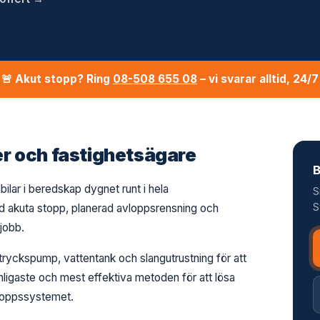
🚨 Akut stopp? Ring
08-508 655 08
– vi svarar alltid, 24/7
er och fastighetsägare
B
bilar i beredskap dygnet runt i hela
S
S
id akuta stopp, planerad avloppsrensning och
 jobb.
gtryckspump, vattentank och slangutrustning för att
nligaste och mest effektiva metoden för att lösa
loppssystemet.