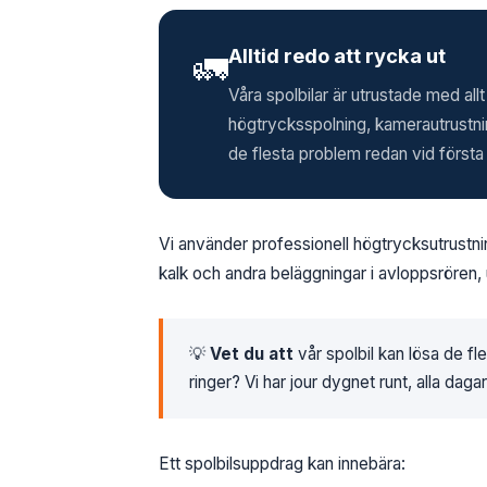
Alltid redo att rycka ut
🚛
Våra spolbilar är utrustade med al
högtrycksspolning, kamerautrustnin
de flesta problem redan vid första
Vi använder professionell högtrycksutrustni
kalk och andra beläggningar i avloppsrören, 
💡
Vet du att
vår spolbil kan lösa de fl
ringer? Vi har jour dygnet runt, alla daga
Ett spolbilsuppdrag kan innebära: