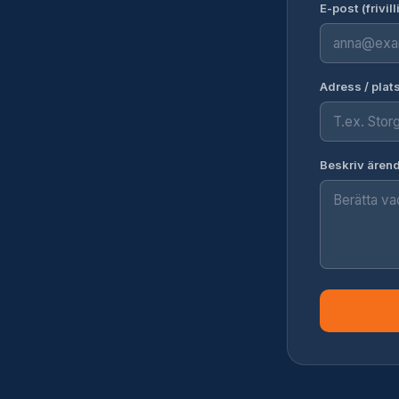
E-post (frivill
Adress / plat
Beskriv ären