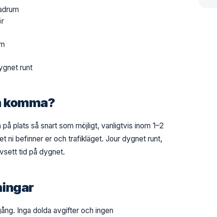
badrum
ör
em
ygnet runt
en komma?
ra på plats så snart som möjligt, vanligtvis inom 1–2
ni befinner er och trafikläget. Jour dygnet runt,
vsett tid på dygnet.
ningar
igång. Inga dolda avgifter och ingen