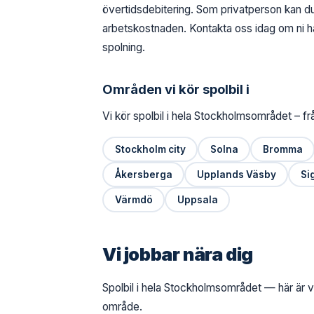
övertidsdebitering. Som privatperson kan
arbetskostnaden. Kontakta oss idag om ni har
spolning.
Områden vi kör spolbil i
Vi kör spolbil i hela Stockholmsområdet – f
Stockholm city
Solna
Bromma
Åkersberga
Upplands Väsby
Si
Värmdö
Uppsala
Vi jobbar nära dig
Spolbil i hela Stockholmsområdet — här är vå
område.