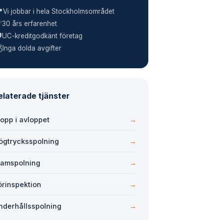

Vi jobbar i hela Stockholmsområdet
✅
30 års erfarenhet
️
UC-kreditgodkänt företag

Inga dolda avgifter
elaterade tjänster
topp i avloppet
→
ögtrycksspolning
→
tamspolning
→
örinspektion
→
nderhållsspolning
→